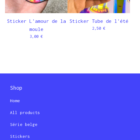
Sticker L'amour de la
Sticker Tube de l'été
2,50
€
moule
3,00
€
Shop
Home
All products
Série belge
Stickers