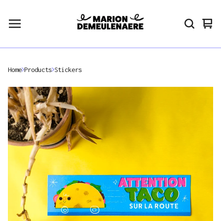
Vie
0
car
ite
Home
Products
Stickers