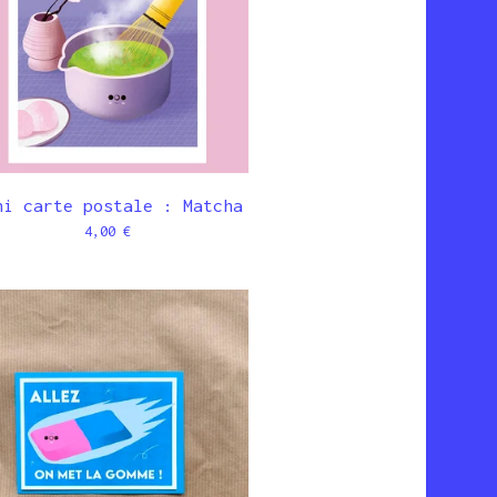
ni carte postale : Matcha
4,00
€