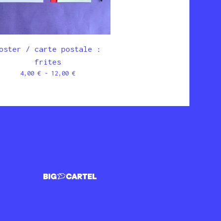
oster / carte postale :
frites
4,00
€
- 12,00
€