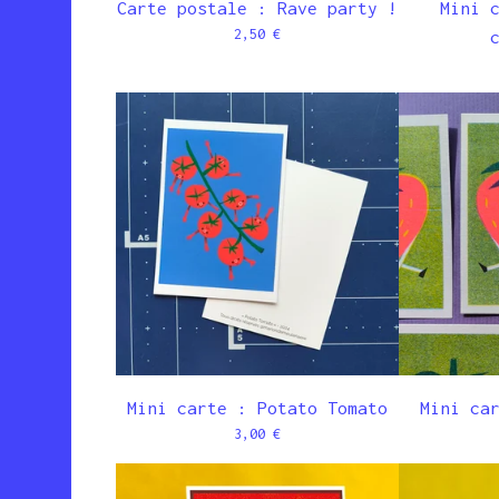
Carte postale : Rave party !
Mini 
2,50
€
Mini carte : Potato Tomato
Mini ca
3,00
€