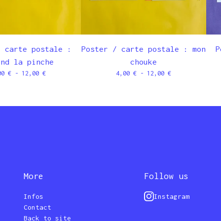
/ carte postale :
Poster / carte postale : mon
P
ond la pinche
chouke
00
€
- 12,00
€
4,00
€
- 12,00
€
More
Follow us
Infos
Instagram
Contact
Back to site