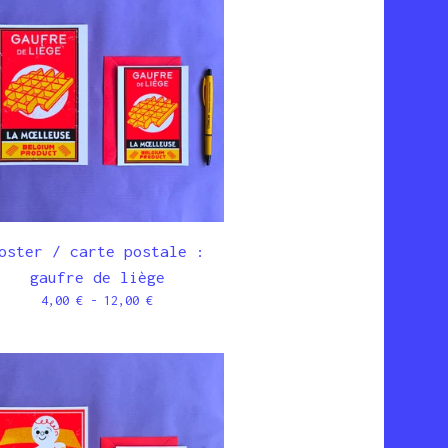
oster / carte postale :
gaufre de liège
4,00
€
- 12,00
€