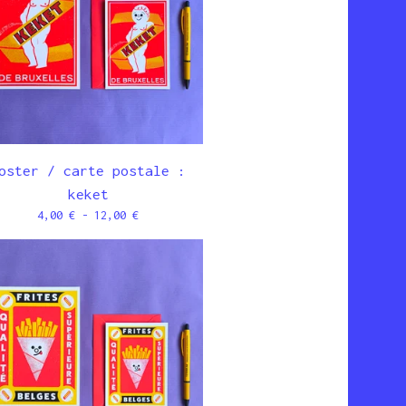
oster / carte postale :
keket
4,00
€
- 12,00
€