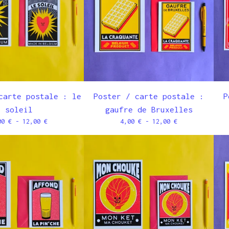
carte postale : le
Poster / carte postale :
P
soleil
gaufre de Bruxelles
00
€
- 12,00
€
4,00
€
- 12,00
€