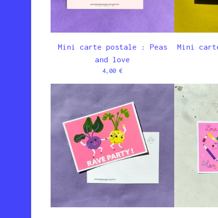
Mini carte postale : Peas
Mini cart
and love
4,00
€