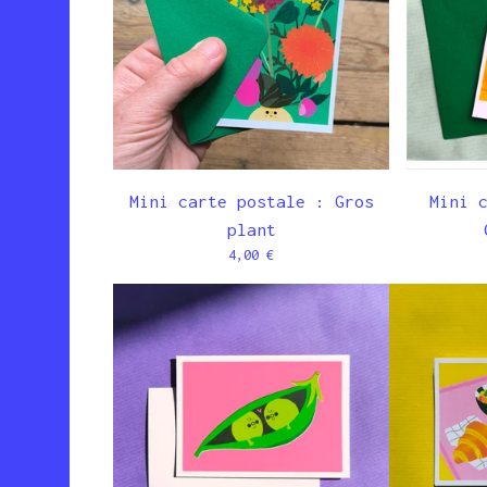
Mini carte postale : Gros
Mini 
plant
4,00
€