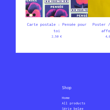
Carte postale : Pensée pour
Poster 
toi
aff
2,50
€
4,
Shop
Home
All products
Série belge