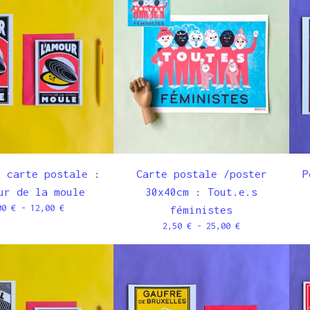
/ carte postale :
Carte postale /poster
P
ur de la moule
30x40cm : Tout.e.s
00
€
- 12,00
€
féministes
2,50
€
- 25,00
€