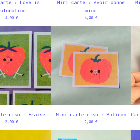
carte : Love is
Mini carte : Avoir bonne
M
colorblind
mine
4,00
€
4,00
€
rte riso : Fraise
Mini carte riso : Potiron
Car
2,00
€
2,00
€