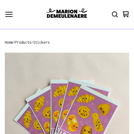
Vie
0
car
ite
Home
Products
Stickers