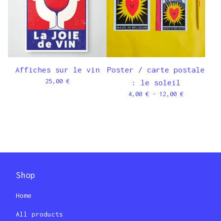
Affiches sur le vin
Poster / carte postale
25,00
€
: le soleil
4,00
€
- 12,00
€
Shop
Home
All products