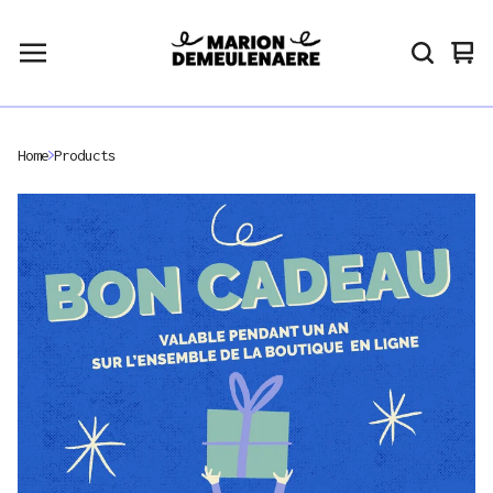
Vie
0
car
ite
Home
Products