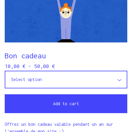
Bon cadeau
10,00
€
- 50,00
€
Add to cart
Offrez un bon cadeau valable pendant un an sur
l'ensemble de mon site :)